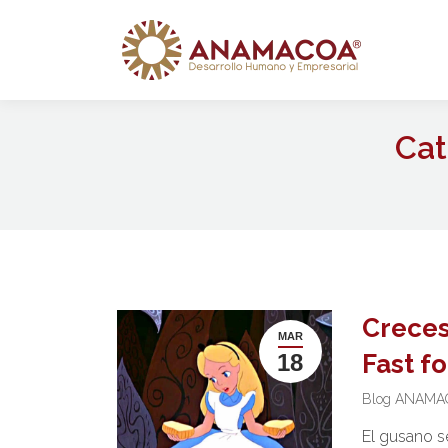
Cat
Creces
MAR
18
Fast f
Blog ANAMA
El gusano se