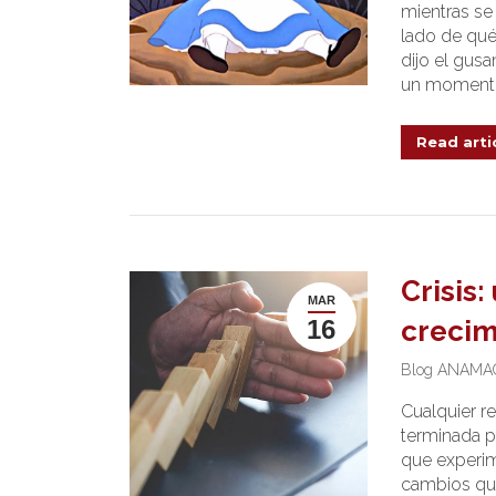
mientras se 
lado de qué
dijo el gusa
un momento
Read arti
Crisis
MAR
16
crecim
Blog ANAMA
Cualquier re
terminada pu
que experi
cambios qu